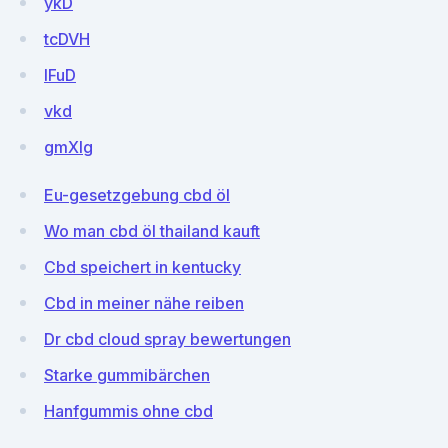
ykD
tcDVH
IFuD
vkd
gmXIg
Eu-gesetzgebung cbd öl
Wo man cbd öl thailand kauft
Cbd speichert in kentucky
Cbd in meiner nähe reiben
Dr cbd cloud spray bewertungen
Starke gummibärchen
Hanfgummis ohne cbd