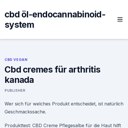
Skip
to
cbd öl-endocannabinoid-
content
system
CBD VEGAN
Cbd cremes für arthritis
kanada
PUBLISHER
Wer sich für welches Produkt entscheidet, ist natürlich
Geschmackssache.
Produkttest: CBD Creme Pflegesalbe für die Haut hilft