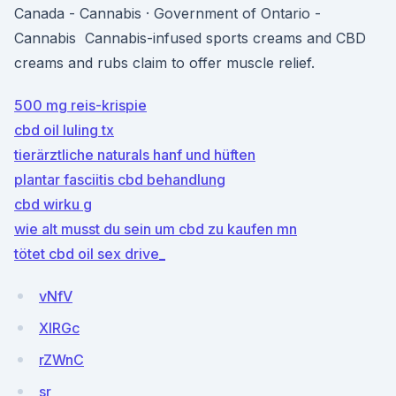
Canada - Cannabis · Government of Ontario -
Cannabis Cannabis-infused sports creams and CBD
creams and rubs claim to offer muscle relief.
500 mg reis-krispie
cbd oil luling tx
tierärztliche naturals hanf und hüften
plantar fasciitis cbd behandlung
cbd wirku g
wie alt musst du sein um cbd zu kaufen mn
tötet cbd oil sex drive_
vNfV
XIRGc
rZWnC
sr