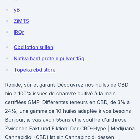
yB
ZiMTS
lRQr
Cbd lotion stillen
Nutiva hanf protein pulver 15g
Topeka cbd store
Rapide, sûr et garanti Découvrez nos huiles de CBD
bio à 100% issues de chanvre cultivé à la main
certifiées GMP. Différentes teneurs en CBD, de 3% à
24%, une gamme de 10 huiles adaptée à vos besoins
Bonjour, je vais avoir 55ans et je souffre d'arthrose
Zwischen Fakt und Fiktion: Der CBD-Hype | Medijuana
Cannabidiol (CBD) ist ein Cannabinoid, dessen