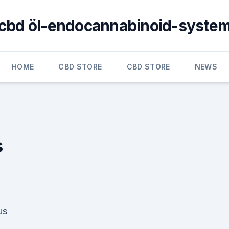
cbd öl-endocannabinoid-syste
HOME
CBD STORE
CBD STORE
NEWS
s
us