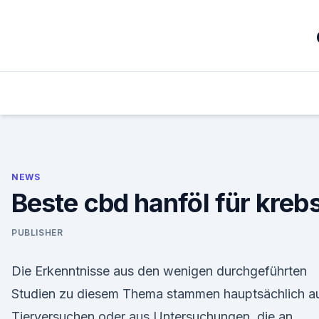
Skip
to
content
NEWS
Beste cbd hanföl für kreb
PUBLISHER
Die Erkenntnisse aus den wenigen durchgeführten
Studien zu diesem Thema stammen hauptsächlich a
Tierversuchen oder aus Untersuchungen, die an