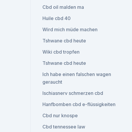
Cbd oil malden ma
Huile cbd 40
Wird mich müde machen
Tshwane cbd heute
Wiki cbd tropfen
Tshwane cbd heute
Ich habe einen falschen wagen
geraucht
Ischiasnerv schmerzen cbd
Hanfbomben cbd e-flüssigkeiten
Cbd nur knospe
Cbd tennessee law