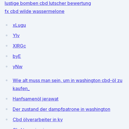
lustige bomben cbd lutscher bewertung
fx cbd wilde wassermelone
xLugu
YIv
XIRGc
byE
yNw
Wie alt muss man sein, um in washington cbd-öl zu
kaufen_
Hanfsamenöl jerawat
Der zustand der dampfpatrone in washington
Cbd ölverarbeiter in ky