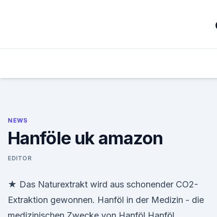
Skip
to
content
NEWS
Hanföle uk amazon
EDITOR
★ Das Naturextrakt wird aus schonender CO2-
Extraktion gewonnen. Hanföl in der Medizin - die
medizinischen Zwecke von Hanföl Hanföl