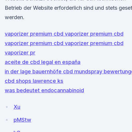
Betrieb der Website erforderlich sind und stets gese
werden.
vaporizer premium cbd vaporizer premium cbd
vaporizer premium cbd vaporizer premium cbd
vaporizer pr
aceite de cbd legal en españa
in der lage bauernhöfe cbd mundspray bewertung
cbd shops lawrence ks
was bedeutet endocannabinoid
Xu
pMStw