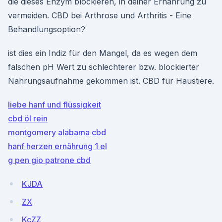
die dieses Enzym blockieren, in deiner Ernährung zu
vermeiden. CBD bei Arthrose und Arthritis - Eine
Behandlungsoption?
ist dies ein Indiz für den Mangel, da es wegen dem
falschen pH Wert zu schlechterer bzw. blockierter
Nahrungsaufnahme gekommen ist. CBD für Haustiere.
liebe hanf und flüssigkeit
cbd öl rein
montgomery alabama cbd
hanf herzen ernährung 1 el
g pen gio patrone cbd
KJDA
ZX
KcZZ