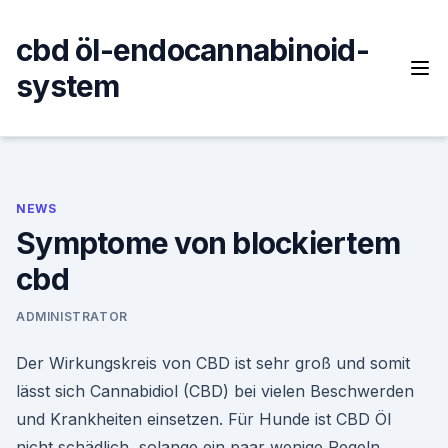
Skip
to
cbd öl-endocannabinoid-
content
system
NEWS
Symptome von blockiertem
cbd
ADMINISTRATOR
Der Wirkungskreis von CBD ist sehr groß und somit
lässt sich Cannabidiol (CBD) bei vielen Beschwerden
und Krankheiten einsetzen. Für Hunde ist CBD Öl
nicht schädlich, solange ein paar wenige Regeln