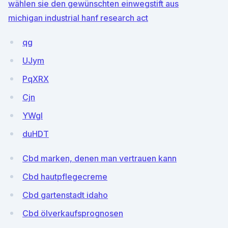
wählen sie den gewünschten einwegstift aus
michigan industrial hanf research act
qg
UJym
PqXRX
Cjn
YWgI
duHDT
Cbd marken, denen man vertrauen kann
Cbd hautpflegecreme
Cbd gartenstadt idaho
Cbd ölverkaufsprognosen