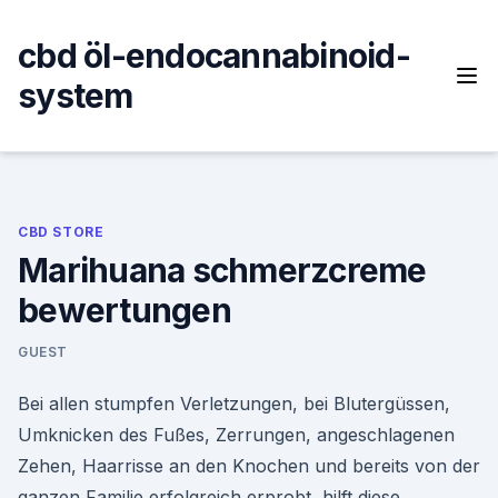
Skip
to
cbd öl-endocannabinoid-
content
system
CBD STORE
Marihuana schmerzcreme
bewertungen
GUEST
Bei allen stumpfen Verletzungen, bei Blutergüssen,
Umknicken des Fußes, Zerrungen, angeschlagenen
Zehen, Haarrisse an den Knochen und bereits von der
ganzen Familie erfolgreich erprobt, hilft diese