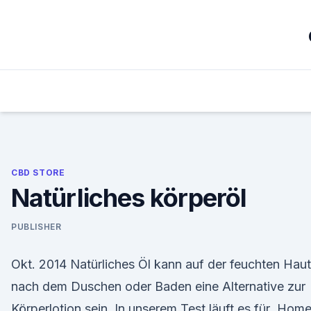
Skip
to
content
CBD STORE
Natürliches körperöl
PUBLISHER
Okt. 2014 Natürliches Öl kann auf der feuchten Haut
nach dem Duschen oder Baden eine Alternative zur
Körperlotion sein. In unserem Test läuft es für Home