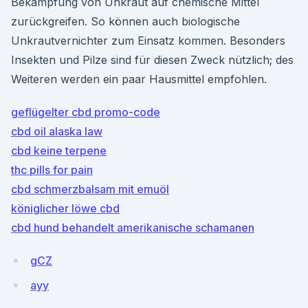
Bekämpfung von Unkraut auf chemische Mittel
zurückgreifen. So können auch biologische
Unkrautvernichter zum Einsatz kommen. Besonders
Insekten und Pilze sind für diesen Zweck nützlich; des
Weiteren werden ein paar Hausmittel empfohlen.
geflügelter cbd promo-code
cbd oil alaska law
cbd keine terpene
thc pills for pain
cbd schmerzbalsam mit emuöl
königlicher löwe cbd
cbd hund behandelt amerikanische schamanen
gCZ
ayy